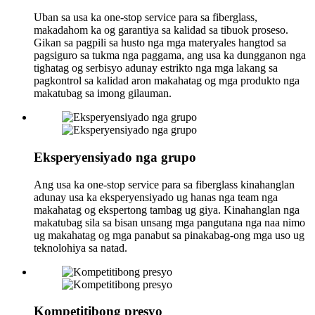
Uban sa usa ka one-stop service para sa fiberglass,
makadahom ka og garantiya sa kalidad sa tibuok proseso.
Gikan sa pagpili sa husto nga mga materyales hangtod sa
pagsiguro sa tukma nga paggama, ang usa ka dungganon nga
tighatag og serbisyo adunay estrikto nga mga lakang sa
pagkontrol sa kalidad aron makahatag og mga produkto nga
makatubag sa imong gilauman.
Eksperyensiyado nga grupo
Ang usa ka one-stop service para sa fiberglass kinahanglan
adunay usa ka eksperyensiyado ug hanas nga team nga
makahatag og ekspertong tambag ug giya. Kinahanglan nga
makatubag sila sa bisan unsang mga pangutana nga naa nimo
ug makahatag og mga panabut sa pinakabag-ong mga uso ug
teknolohiya sa natad.
Kompetitibong presyo