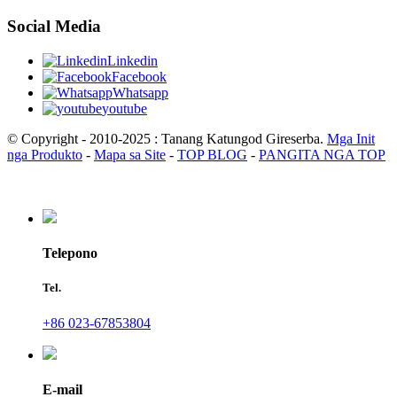
Social Media
Linkedin
Facebook
Whatsapp
youtube
© Copyright - 2010-2025 : Tanang Katungod Gireserba.
Mga Init
nga Produkto
-
Mapa sa Site
-
TOP BLOG
-
PANGITA NGA TOP
Telepono
Tel.
+86 023-67853804
E-mail