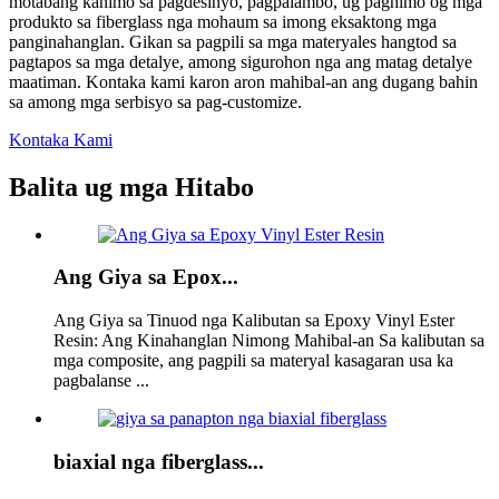
motabang kanimo sa pagdesinyo, pagpalambo, ug paghimo og mga
produkto sa fiberglass nga mohaum sa imong eksaktong mga
panginahanglan. Gikan sa pagpili sa mga materyales hangtod sa
pagtapos sa mga detalye, among sigurohon nga ang matag detalye
maatiman. Kontaka kami karon aron mahibal-an ang dugang bahin
sa among mga serbisyo sa pag-customize.
Kontaka Kami
Balita ug mga Hitabo
Ang Giya sa Epox...
Ang Giya sa Tinuod nga Kalibutan sa Epoxy Vinyl Ester
Resin: Ang Kinahanglan Nimong Mahibal-an Sa kalibutan sa
mga composite, ang pagpili sa materyal kasagaran usa ka
pagbalanse ...
biaxial nga fiberglass...