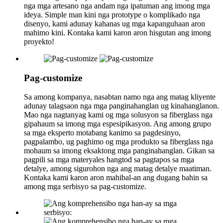
nga mga artesano nga andam nga ipatuman ang imong mga
ideya. Simple man kini nga prototype o komplikado nga
disenyo, kami adunay kahanas ug mga kapanguhaan aron
mahimo kini. Kontaka kami karon aron hisgutan ang imong
proyekto!
Pag-customize
Sa among kompanya, nasabtan namo nga ang matag kliyente
adunay talagsaon nga mga panginahanglan ug kinahanglanon.
Mao nga nagtanyag kami og mga solusyon sa fiberglass nga
gipahaum sa imong mga espesipikasyon. Ang among grupo
sa mga eksperto motabang kanimo sa pagdesinyo,
pagpalambo, ug paghimo og mga produkto sa fiberglass nga
mohaum sa imong eksaktong mga panginahanglan. Gikan sa
pagpili sa mga materyales hangtod sa pagtapos sa mga
detalye, among sigurohon nga ang matag detalye maatiman.
Kontaka kami karon aron mahibal-an ang dugang bahin sa
among mga serbisyo sa pag-customize.