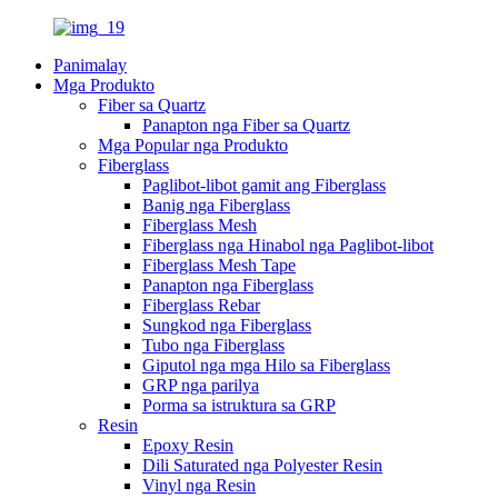
Panimalay
Mga Produkto
Fiber sa Quartz
Panapton nga Fiber sa Quartz
Mga Popular nga Produkto
Fiberglass
Paglibot-libot gamit ang Fiberglass
Banig nga Fiberglass
Fiberglass Mesh
Fiberglass nga Hinabol nga Paglibot-libot
Fiberglass Mesh Tape
Panapton nga Fiberglass
Fiberglass Rebar
Sungkod nga Fiberglass
Tubo nga Fiberglass
Giputol nga mga Hilo sa Fiberglass
GRP nga parilya
Porma sa istruktura sa GRP
Resin
Epoxy Resin
Dili Saturated nga Polyester Resin
Vinyl nga Resin