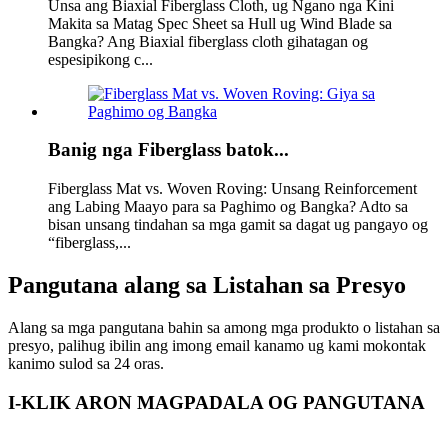
Unsa ang Biaxial Fiberglass Cloth, ug Ngano nga Kini
Makita sa Matag Spec Sheet sa Hull ug Wind Blade sa
Bangka? Ang Biaxial fiberglass cloth gihatagan og
espesipikong c...
Banig nga Fiberglass batok...
Fiberglass Mat vs. Woven Roving: Unsang Reinforcement
ang Labing Maayo para sa Paghimo og Bangka? Adto sa
bisan unsang tindahan sa mga gamit sa dagat ug pangayo og
“fiberglass,...
Pangutana alang sa Listahan sa Presyo
Alang sa mga pangutana bahin sa among mga produkto o listahan sa
presyo, palihug ibilin ang imong email kanamo ug kami mokontak
kanimo sulod sa 24 oras.
I-KLIK ARON MAGPADALA OG PANGUTANA