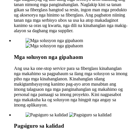
tanan nimong mga panginahanglan. Naglakip kini sa tanan
gikan sa fiberglass hangtod sa resin, ingon man mga produkto
ug aksesorya nga hinimo sa fiberglass. Ang pagbaton niining
tanan nga mga serbisyo ubos sa usa ka atop makadaginot
kanimo sa oras ug kwarta, nga dili na kinahanglan nga makig-
alayon sa daghang mga supplier.
Mga solusyon nga gipahaom
Ang usa ka one-stop service para sa fiberglass kinahanglan
nga makahimo sa pagpahaum sa ilang mga solusyon sa imong
piho nga mga kinahanglanon. Kinahanglan silang
makigtambayayong kanimo pag-ayo aron masabtan ang
imong talagsaon nga mga panginahanglan ug makahimo og
personal nga pamaagi sa imong proyekto. Kini nagpasabot
nga makakuha ka og solusyon nga hingpit nga angay sa
imong aplikasyon.
Pagsiguro sa kalidad