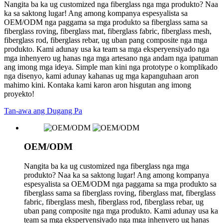
Nangita ba ka ug customized nga fiberglass nga mga produkto? Naa
ka sa saktong lugar! Ang among kompanya espesyalista sa
OEM/ODM nga paggama sa mga produkto sa fiberglass sama sa
fiberglass roving, fiberglass mat, fiberglass fabric, fiberglass mesh,
fiberglass rod, fiberglass rebar, ug uban pang composite nga mga
produkto. Kami adunay usa ka team sa mga eksperyensiyado nga
mga inhenyero ug hanas nga mga artesano nga andam nga ipatuman
ang imong mga ideya. Simple man kini nga prototype o komplikado
nga disenyo, kami adunay kahanas ug mga kapanguhaan aron
mahimo kini. Kontaka kami karon aron hisgutan ang imong
proyekto!
Tan-awa ang Dugang Pa
OEM/ODM
Nangita ba ka ug customized nga fiberglass nga mga
produkto? Naa ka sa saktong lugar! Ang among kompanya
espesyalista sa OEM/ODM nga paggama sa mga produkto sa
fiberglass sama sa fiberglass roving, fiberglass mat, fiberglass
fabric, fiberglass mesh, fiberglass rod, fiberglass rebar, ug
uban pang composite nga mga produkto. Kami adunay usa ka
team sa mga eksperyensiyado nga mga inhenyero ug hanas