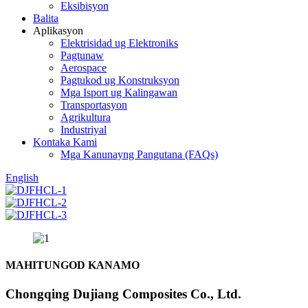
Eksibisyon
Balita
Aplikasyon
Elektrisidad ug Elektroniks
Pagtunaw
Aerospace
Pagtukod ug Konstruksyon
Mga Isport ug Kalingawan
Transportasyon
Agrikultura
Industriyal
Kontaka Kami
Mga Kanunayng Pangutana (FAQs)
English
MAHITUNGOD KANAMO
Chongqing Dujiang Composites Co., Ltd.