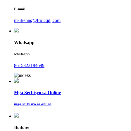
E-mail
marketing@frp-cqdj.com
Whatsapp
whatsapp
8615823184699
Mga Serbisyo sa Online
mga serbisyo sa online
Ibabaw