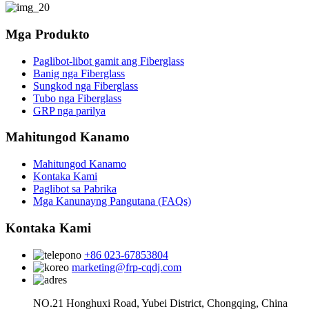
Mga Produkto
Paglibot-libot gamit ang Fiberglass
Banig nga Fiberglass
Sungkod nga Fiberglass
Tubo nga Fiberglass
GRP nga parilya
Mahitungod Kanamo
Mahitungod Kanamo
Kontaka Kami
Paglibot sa Pabrika
Mga Kanunayng Pangutana (FAQs)
Kontaka Kami
+86 023-67853804
marketing@frp-cqdj.com
NO.21 Honghuxi Road, Yubei District, Chongqing, China