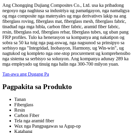
Ang Chongqing Dujiang Composites Co., Ltd. usa ka pribadong
negosyo nga naghiusa sa industriya ug pamatigayon, nga namaligya
og mga composite nga materyales ug mga derivatives lakip na ang
fiberglass roving, fiberglass mat, fiberglass mesh, fiberglass fabric,
tinadtad nga mga hibla, carbon fiber fabric, aramid fiber fabric,
resin, fiberglass rod, fiberglass rebar, fiberglass tubes, ug uban pang
FRP profiles. Tulo ka henerasyon sa kompanya ang nakatipon og
sobra sa 50 ka tuig nga pag-uswag, nga nagsunod sa prinsipyo sa
serbisyo nga "Integridad, Inobasyon, Harmony, ug Win-win", ug
nagtukod og kompleto nga one-stop procurement ug komprehensibo
nga sistema sa serbisyo sa solusyon. Ang kompanya adunay 289 ka
mga empleyado ug tinuig nga halin nga 300-700 milyon yuan.
Tan-awa ang Dugang Pa
Pagpakita sa Produkto
Tanan
Fiberglass
Resin
Carbon Fiber
Tela nga aramid fiber
Wax nga Pangpagawas sa Agup-op
Katabang