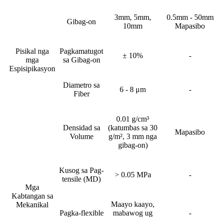
3mm, 5mm,
0.5mm - 50mm
Gibag-on
10mm
Mapasibo
Pisikal nga
Pagkamatugot
± 10%
-
mga
sa Gibag-on
Espisipikasyon
Diametro sa
6 - 8 μm
-
Fiber
0.01 g/cm³
Densidad sa
(katumbas sa 30
Mapasibo
Volume
g/m², 3 mm nga
gibag-on)
Kusog sa Pag-
> 0.05 MPa
-
tensile (MD)
Mga
Kabtangan sa
Maayo kaayo,
Mekanikal
Pagka-flexible
mabawog ug
-