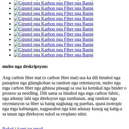
mubo nga deskripsyon:
Ang carbon fiber mat (o carbon fiber mat) usa ka dili hinabol nga
panapton nga gilangkoban sa random nga orientasyon, mubo nga
mga carbon fiber nga gihiusa pinaagi sa usa ka kemikal nga binder o
proseso sa needling. Dili sama sa hinabol nga mga carbon fabric,
nga adunay lahi nga direksyon nga sumbanan, ang random nga
oryentasyon sa fiber sa banig naghatag og parehas, quasi-isotropic
nga mga kabtangan, nagpasabut nga kini adunay kusog ug katig-a
sa tanan nga direksyon sulod sa eroplano niini.
Padad-i kami og email