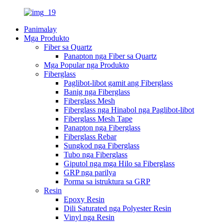
Panimalay
Mga Produkto
Fiber sa Quartz
Panapton nga Fiber sa Quartz
Mga Popular nga Produkto
Fiberglass
Paglibot-libot gamit ang Fiberglass
Banig nga Fiberglass
Fiberglass Mesh
Fiberglass nga Hinabol nga Paglibot-libot
Fiberglass Mesh Tape
Panapton nga Fiberglass
Fiberglass Rebar
Sungkod nga Fiberglass
Tubo nga Fiberglass
Giputol nga mga Hilo sa Fiberglass
GRP nga parilya
Porma sa istruktura sa GRP
Resin
Epoxy Resin
Dili Saturated nga Polyester Resin
Vinyl nga Resin