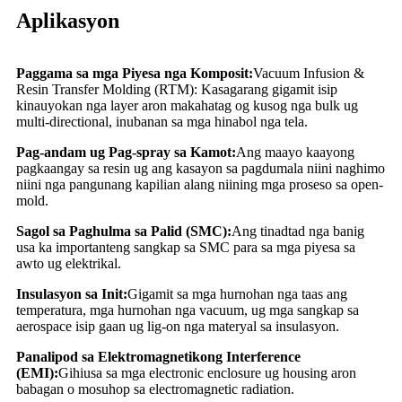
Aplikasyon
Paggama sa mga Piyesa nga Komposit:
Vacuum Infusion &
Resin Transfer Molding (RTM): Kasagarang gigamit isip
kinauyokan nga layer aron makahatag og kusog nga bulk ug
multi-directional, inubanan sa mga hinabol nga tela.
Pag-andam ug Pag-spray sa Kamot:
Ang maayo kaayong
pagkaangay sa resin ug ang kasayon ​​sa pagdumala niini naghimo
niini nga pangunang kapilian alang niining mga proseso sa open-
mold.
Sagol sa Paghulma sa Palid (SMC):
Ang tinadtad nga banig
usa ka importanteng sangkap sa SMC para sa mga piyesa sa
awto ug elektrikal.
Insulasyon sa Init:
Gigamit sa mga hurnohan nga taas ang
temperatura, mga hurnohan nga vacuum, ug mga sangkap sa
aerospace isip gaan ug lig-on nga materyal sa insulasyon.
Panalipod sa Elektromagnetikong Interference
(EMI):
Gihiusa sa mga electronic enclosure ug housing aron
babagan o mosuhop sa electromagnetic radiation.