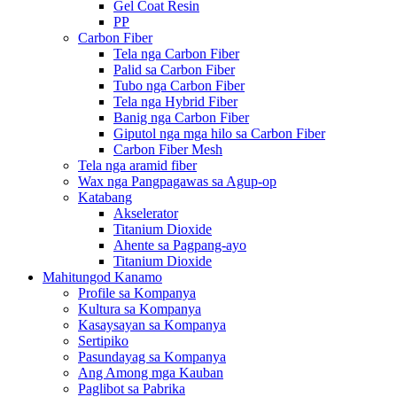
Gel Coat Resin
PP
Carbon Fiber
Tela nga Carbon Fiber
Palid sa Carbon Fiber
Tubo nga Carbon Fiber
Tela nga Hybrid Fiber
Banig nga Carbon Fiber
Giputol nga mga hilo sa Carbon Fiber
Carbon Fiber Mesh
Tela nga aramid fiber
Wax nga Pangpagawas sa Agup-op
Katabang
Akselerator
Titanium Dioxide
Ahente sa Pagpang-ayo
Titanium Dioxide
Mahitungod Kanamo
Profile sa Kompanya
Kultura sa Kompanya
Kasaysayan sa Kompanya
Sertipiko
Pasundayag sa Kompanya
Ang Among mga Kauban
Paglibot sa Pabrika