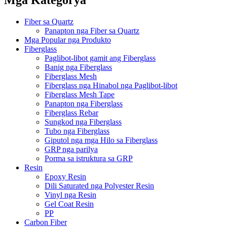
Fiber sa Quartz
Panapton nga Fiber sa Quartz
Mga Popular nga Produkto
Fiberglass
Paglibot-libot gamit ang Fiberglass
Banig nga Fiberglass
Fiberglass Mesh
Fiberglass nga Hinabol nga Paglibot-libot
Fiberglass Mesh Tape
Panapton nga Fiberglass
Fiberglass Rebar
Sungkod nga Fiberglass
Tubo nga Fiberglass
Giputol nga mga Hilo sa Fiberglass
GRP nga parilya
Porma sa istruktura sa GRP
Resin
Epoxy Resin
Dili Saturated nga Polyester Resin
Vinyl nga Resin
Gel Coat Resin
PP
Carbon Fiber