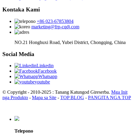
Kontaka Kami
+86 023-67853804
marketing@frp-cqdj.com
NO.21 Honghuxi Road, Yubei District, Chongqing, China
Social Media
Linkedin
Facebook
Whatsapp
youtube
© Copyright - 2010-2025 : Tanang Katungod Gireserba.
Mga Init
nga Produkto
-
Mapa sa Site
-
TOP BLOG
-
PANGITA NGA TOP
Telepono