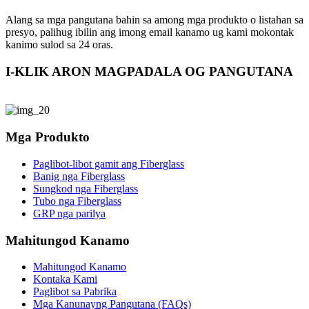
Alang sa mga pangutana bahin sa among mga produkto o listahan sa
presyo, palihug ibilin ang imong email kanamo ug kami mokontak
kanimo sulod sa 24 oras.
I-KLIK ARON MAGPADALA OG PANGUTANA
Mga Produkto
Paglibot-libot gamit ang Fiberglass
Banig nga Fiberglass
Sungkod nga Fiberglass
Tubo nga Fiberglass
GRP nga parilya
Mahitungod Kanamo
Mahitungod Kanamo
Kontaka Kami
Paglibot sa Pabrika
Mga Kanunayng Pangutana (FAQs)