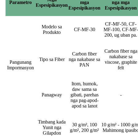
Parametro
mga
nga mga
Espesipikasyon
Espesipikasyon
Espesipikasyon
CF-MF-50, CF-
Modelo sa
CF-MF-30
MF-100, CF-MF
Produkto
200, ug uban pa.
Carbon fiber nga
Carbon fiber
nakabase sa
Tipo sa Fiber
nga nakabase sa
Pangunang
viscose, graphite
PAN
Impormasyon
felt
Itom, humok,
daw sama sa
Panagway
gibati, parehas
-
nga pag-apod-
apod sa lanot
Timbang kada
30 g/m², 100
10 g/m² - 1000 g/
Yunit nga
g/m², 200 g/m²
Mahimong ipasib
Gilapdon