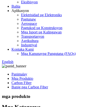
Eksibisyon
Balita
Aplikasyon
Elektrisidad ug Elektroniks
Pagtunaw
Aerospace
Pagtukod ug Konstruksyon
Mga Isport ug Kalingawan
Transportasyon
Agrikultura
Industriyal
Kontaka Kami
Mga Kanunayng Pangutana (FAQs)
English
Panimalay
Mga Produkto
Carbon Fiber
Banig nga Carbon Fiber
mga produkto
Mga Kategorya