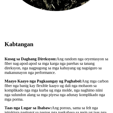
Kabtangan
Kusog sa Daghang Direksyon:
Ang random nga oryentasyon sa
fiber nag-apod-apod sa mga karga nga parehas sa tanang
direksyon, nga nagpugong sa mga kahuyang ug nagsiguro sa
makanunayon nga performance.
Maayo Kaayo nga Pagkaangay ug Paghabol:
Ang mga carbon
fiber nga banig kay flexible kaayo ug dali nga mohaom sa
komplikado nga mga kurba ug mga molde, nga naghimo niini
nga sulundon alang sa mga piyesa nga adunay komplikado nga
mga porma.
Taas nga Lugar sa Ibabaw:
Ang porous, sama sa felt nga
istruktura nagtugot sa paspas nga pagkabasa sa resin ug taas nga