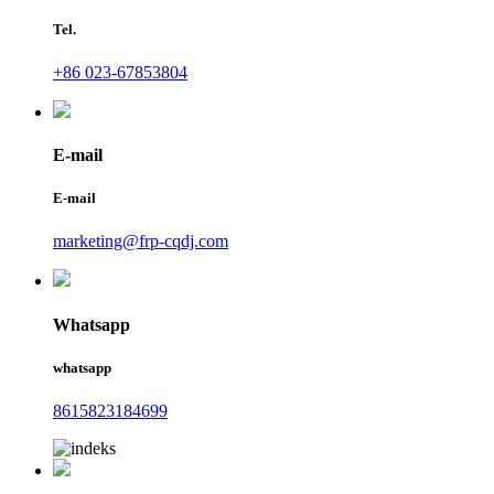
Tel.
+86 023-67853804
E-mail
E-mail
marketing@frp-cqdj.com
Whatsapp
whatsapp
8615823184699