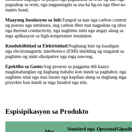
pagsuhop sa resin, nga nagpasiugda sa usa ka lig-on nga fiber-to-
matrix bond.
Maayong Insulasyon sa Init:
Tungod sa taas nga carbon content
ug porous nga istruktura, ang carbon fiber mat nagpakita og ubos
nga thermal conductivity, nga naghimo niini nga angay alang sa
mga aplikasyon sa high-temperature insulation.
Konduktibidad sa Elektrisidad:
Naghatag kini og kasaligan
nga electromagnetic interference (EMI) shielding ug magamit sa
paghimo og static-dissipative nga mga nawong.
Epektibo sa Gasto:
Ang proseso sa paggama dili kaayo
magkinahanglan og daghang trabaho kon itandi sa paghabol, nga
naghimo niini nga mas barato nga kapilian alang sa daghang mga
proyekto kon itandi sa mga hinabol nga tela.
Espisipikasyon sa Produkto
Standard nga
Opsyonal/Gipasi
Mga