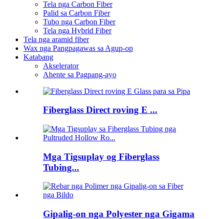
Tela nga Carbon Fiber
Palid sa Carbon Fiber
Tubo nga Carbon Fiber
Tela nga Hybrid Fiber
Tela nga aramid fiber
Wax nga Pangpagawas sa Agup-op
Katabang
Akselerator
Ahente sa Pagpang-ayo
Fiberglass Direct roving E ...
Mga Tigsuplay og Fiberglass
Tubing...
Gipalig-on nga Polyester nga Gigama