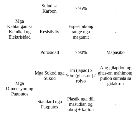
Sulud sa
> 95%
-
Karbon
Mga
Kabtangan sa
Espesipikong
Kemikal ug
Resistivity
range nga
-
Elektrisidad
magamit
Porosidad
> 90%
Mapasibo
Ang gilapdon ug
1m (lapad) x
Mga Sukod nga
gitas-on mahimon
50m (gitas-on) /
Sukod
putlon sumala sa
rolyo
Mga
gidak-on
Dimensyon ug
Pagputos
Plastik nga dili
Standard nga
masudlan og
-
Pagputos
abog + karton