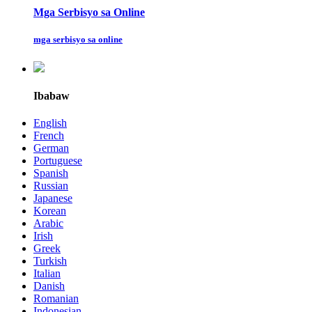
Mga Serbisyo sa Online
mga serbisyo sa online
Ibabaw
English
French
German
Portuguese
Spanish
Russian
Japanese
Korean
Arabic
Irish
Greek
Turkish
Italian
Danish
Romanian
Indonesian