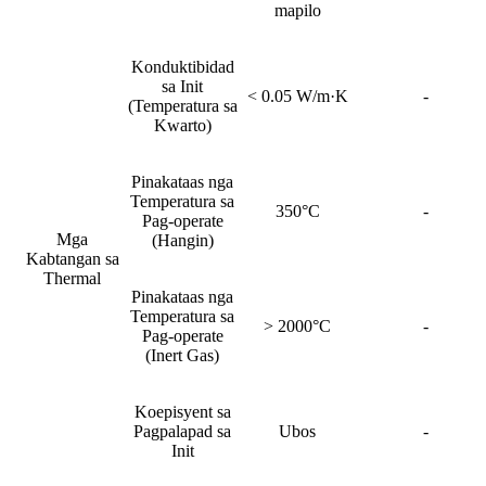
mapilo
Konduktibidad
sa Init
< 0.05 W/m·K
-
(Temperatura sa
Kwarto)
Pinakataas nga
Temperatura sa
350°C
-
Pag-operate
Mga
(Hangin)
Kabtangan sa
Thermal
Pinakataas nga
Temperatura sa
> 2000°C
-
Pag-operate
(Inert Gas)
Koepisyent sa
Pagpalapad sa
Ubos
-
Init