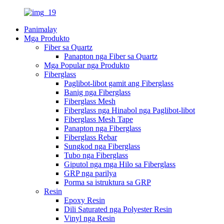
Panimalay
Mga Produkto
Fiber sa Quartz
Panapton nga Fiber sa Quartz
Mga Popular nga Produkto
Fiberglass
Paglibot-libot gamit ang Fiberglass
Banig nga Fiberglass
Fiberglass Mesh
Fiberglass nga Hinabol nga Paglibot-libot
Fiberglass Mesh Tape
Panapton nga Fiberglass
Fiberglass Rebar
Sungkod nga Fiberglass
Tubo nga Fiberglass
Giputol nga mga Hilo sa Fiberglass
GRP nga parilya
Porma sa istruktura sa GRP
Resin
Epoxy Resin
Dili Saturated nga Polyester Resin
Vinyl nga Resin