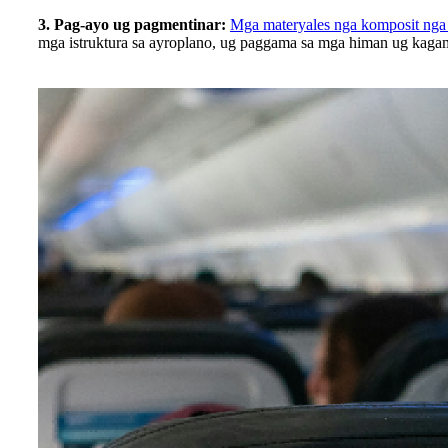
3. Pag-ayo ug pagmentinar:
Mga materyales nga komposit nga g
mga istruktura sa ayroplano, ug paggama sa mga himan ug kagam