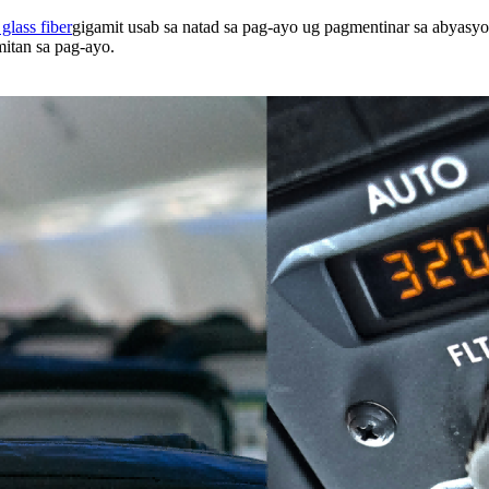
lass fiber
gigamit usab sa natad sa pag-ayo ug pagmentinar sa abyasy
itan sa pag-ayo.