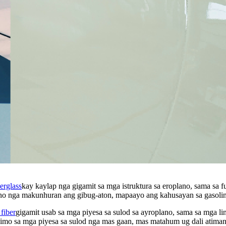
erglass
kay kaylap nga gigamit sa mga istruktura sa eroplano, sama sa 
plano nga makunhuran ang gibug-aton, mapaayo ang kahusayan sa gasoli
fiber
gigamit usab sa mga piyesa sa sulod sa ayroplano, sama sa mga l
imo sa mga piyesa sa sulod nga mas gaan, mas matahum ug dali atima