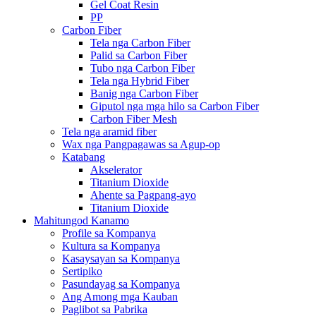
Gel Coat Resin
PP
Carbon Fiber
Tela nga Carbon Fiber
Palid sa Carbon Fiber
Tubo nga Carbon Fiber
Tela nga Hybrid Fiber
Banig nga Carbon Fiber
Giputol nga mga hilo sa Carbon Fiber
Carbon Fiber Mesh
Tela nga aramid fiber
Wax nga Pangpagawas sa Agup-op
Katabang
Akselerator
Titanium Dioxide
Ahente sa Pagpang-ayo
Titanium Dioxide
Mahitungod Kanamo
Profile sa Kompanya
Kultura sa Kompanya
Kasaysayan sa Kompanya
Sertipiko
Pasundayag sa Kompanya
Ang Among mga Kauban
Paglibot sa Pabrika