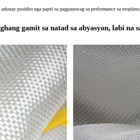
n adunay positibo nga papel sa pagpauswag sa performance sa eroplano,
ghang gamit sa natad sa abyasyon, labi na 