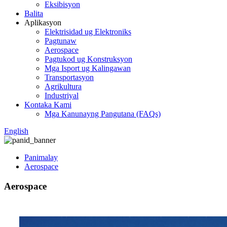
Eksibisyon
Balita
Aplikasyon
Elektrisidad ug Elektroniks
Pagtunaw
Aerospace
Pagtukod ug Konstruksyon
Mga Isport ug Kalingawan
Transportasyon
Agrikultura
Industriyal
Kontaka Kami
Mga Kanunayng Pangutana (FAQs)
English
Panimalay
Aerospace
Aerospace