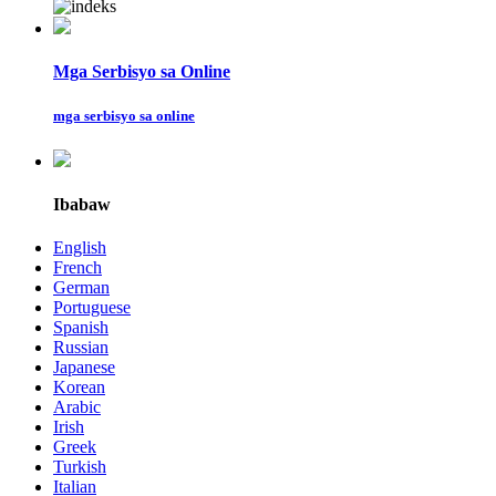
Mga Serbisyo sa Online
mga serbisyo sa online
Ibabaw
English
French
German
Portuguese
Spanish
Russian
Japanese
Korean
Arabic
Irish
Greek
Turkish
Italian