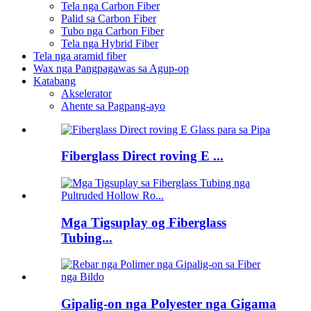
Tela nga Carbon Fiber
Palid sa Carbon Fiber
Tubo nga Carbon Fiber
Tela nga Hybrid Fiber
Tela nga aramid fiber
Wax nga Pangpagawas sa Agup-op
Katabang
Akselerator
Ahente sa Pagpang-ayo
Fiberglass Direct roving E ...
Mga Tigsuplay og Fiberglass
Tubing...
Gipalig-on nga Polyester nga Gigama