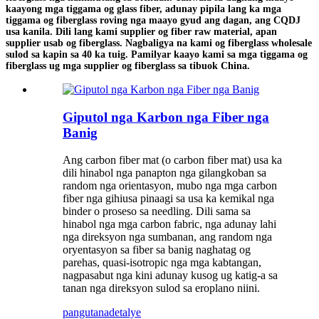
kaayong mga tiggama og glass fiber, adunay pipila lang ka mga
tiggama og fiberglass roving nga maayo gyud ang dagan, ang CQDJ
usa kanila. Dili lang kami supplier og fiber raw material, apan
supplier usab og fiberglass. Nagbaligya na kami og fiberglass wholesale
sulod sa kapin sa 40 ka tuig. Pamilyar kaayo kami sa mga tiggama og
fiberglass ug mga supplier og fiberglass sa tibuok China.
Giputol nga Karbon nga Fiber nga
Banig
Ang carbon fiber mat (o carbon fiber mat) usa ka
dili hinabol nga panapton nga gilangkoban sa
random nga orientasyon, mubo nga mga carbon
fiber nga gihiusa pinaagi sa usa ka kemikal nga
binder o proseso sa needling. Dili sama sa
hinabol nga mga carbon fabric, nga adunay lahi
nga direksyon nga sumbanan, ang random nga
oryentasyon sa fiber sa banig naghatag og
parehas, quasi-isotropic nga mga kabtangan,
nagpasabut nga kini adunay kusog ug katig-a sa
tanan nga direksyon sulod sa eroplano niini.
pangutana
detalye