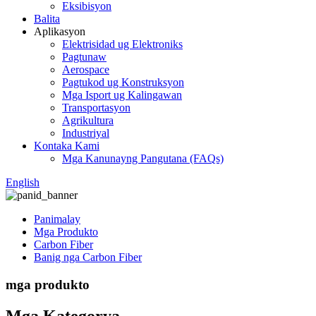
Eksibisyon
Balita
Aplikasyon
Elektrisidad ug Elektroniks
Pagtunaw
Aerospace
Pagtukod ug Konstruksyon
Mga Isport ug Kalingawan
Transportasyon
Agrikultura
Industriyal
Kontaka Kami
Mga Kanunayng Pangutana (FAQs)
English
Panimalay
Mga Produkto
Carbon Fiber
Banig nga Carbon Fiber
mga produkto
Mga Kategorya