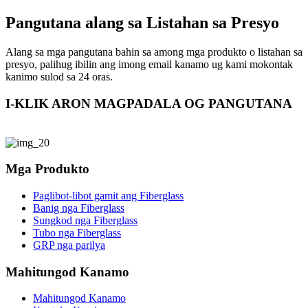
Pangutana alang sa Listahan sa Presyo
Alang sa mga pangutana bahin sa among mga produkto o listahan sa
presyo, palihug ibilin ang imong email kanamo ug kami mokontak
kanimo sulod sa 24 oras.
I-KLIK ARON MAGPADALA OG PANGUTANA
Mga Produkto
Paglibot-libot gamit ang Fiberglass
Banig nga Fiberglass
Sungkod nga Fiberglass
Tubo nga Fiberglass
GRP nga parilya
Mahitungod Kanamo
Mahitungod Kanamo