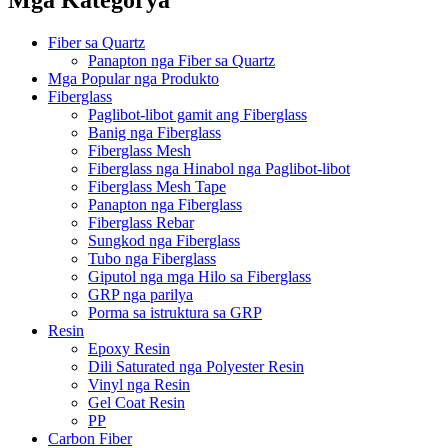
Fiber sa Quartz
Panapton nga Fiber sa Quartz
Mga Popular nga Produkto
Fiberglass
Paglibot-libot gamit ang Fiberglass
Banig nga Fiberglass
Fiberglass Mesh
Fiberglass nga Hinabol nga Paglibot-libot
Fiberglass Mesh Tape
Panapton nga Fiberglass
Fiberglass Rebar
Sungkod nga Fiberglass
Tubo nga Fiberglass
Giputol nga mga Hilo sa Fiberglass
GRP nga parilya
Porma sa istruktura sa GRP
Resin
Epoxy Resin
Dili Saturated nga Polyester Resin
Vinyl nga Resin
Gel Coat Resin
PP
Carbon Fiber