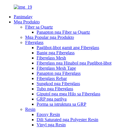
Panimalay
Mga Produkto
Fiber sa Quartz
Panapton nga Fiber sa Quartz
Mga Popular nga Produkto
Fiberglass
Paglibot-libot gamit ang Fiberglass
Banig nga Fiberglass
Fiberglass Mesh
Fiberglass nga Hinabol nga Paglibot-libot
Fiberglass Mesh Tape
Panapton nga Fiberglass
Fiberglass Rebar
Sungkod nga Fiberglass
Tubo nga Fiberglass
Giputol nga mga Hilo sa Fiberglass
GRP nga parilya
Porma sa istruktura sa GRP
Resin
Epoxy Resin
Dili Saturated nga Polyester Resin
Vinyl nga Resin