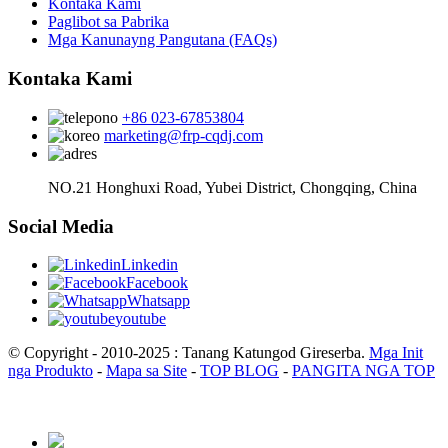
Kontaka Kami
Paglibot sa Pabrika
Mga Kanunayng Pangutana (FAQs)
Kontaka Kami
+86 023-67853804
marketing@frp-cqdj.com
NO.21 Honghuxi Road, Yubei District, Chongqing, China
Social Media
Linkedin
Facebook
Whatsapp
youtube
© Copyright - 2010-2025 : Tanang Katungod Gireserba.
Mga Init
nga Produkto
-
Mapa sa Site
-
TOP BLOG
-
PANGITA NGA TOP