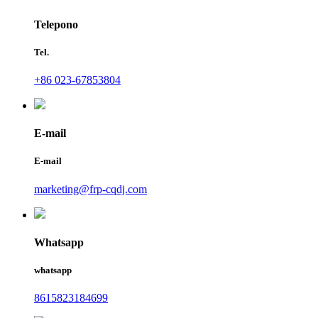
Telepono
Tel.
+86 023-67853804
E-mail
E-mail
marketing@frp-cqdj.com
Whatsapp
whatsapp
8615823184699