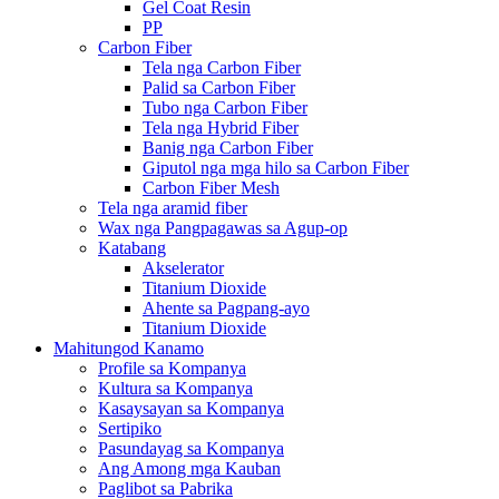
Gel Coat Resin
PP
Carbon Fiber
Tela nga Carbon Fiber
Palid sa Carbon Fiber
Tubo nga Carbon Fiber
Tela nga Hybrid Fiber
Banig nga Carbon Fiber
Giputol nga mga hilo sa Carbon Fiber
Carbon Fiber Mesh
Tela nga aramid fiber
Wax nga Pangpagawas sa Agup-op
Katabang
Akselerator
Titanium Dioxide
Ahente sa Pagpang-ayo
Titanium Dioxide
Mahitungod Kanamo
Profile sa Kompanya
Kultura sa Kompanya
Kasaysayan sa Kompanya
Sertipiko
Pasundayag sa Kompanya
Ang Among mga Kauban
Paglibot sa Pabrika