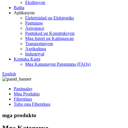
Eksibisyon
Balita
Aplikasyon
Elektrisidad ug Elektroniks
Pagtunaw
Aerospace
Pagtukod ug Konstruksyon
Mga Isport ug Kalingawan
Transportasyon
Agrikultura
Industriyal
Kontaka Kami
Mga Kanunayng Pangutana (FAQs)
English
Panimalay
Mga Produkto
Fiberglass
Tubo nga Fiberglass
mga produkto
Mga Kategorya