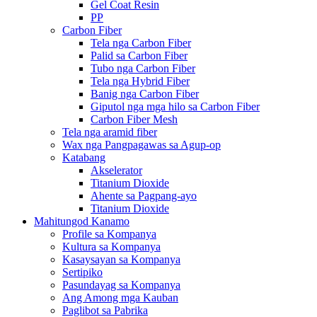
Gel Coat Resin
PP
Carbon Fiber
Tela nga Carbon Fiber
Palid sa Carbon Fiber
Tubo nga Carbon Fiber
Tela nga Hybrid Fiber
Banig nga Carbon Fiber
Giputol nga mga hilo sa Carbon Fiber
Carbon Fiber Mesh
Tela nga aramid fiber
Wax nga Pangpagawas sa Agup-op
Katabang
Akselerator
Titanium Dioxide
Ahente sa Pagpang-ayo
Titanium Dioxide
Mahitungod Kanamo
Profile sa Kompanya
Kultura sa Kompanya
Kasaysayan sa Kompanya
Sertipiko
Pasundayag sa Kompanya
Ang Among mga Kauban
Paglibot sa Pabrika