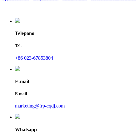
Telepono
Tel.
+86 023-67853804
E-mail
E-mail
marketing@frp-cqdj.com
Whatsapp