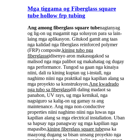
Mga tiggama og Fiberglass square
tube hollow frp tubing
Ang among fiberglass square tube
nagtanyag
og lig-on ug magamit nga solusyon para sa lain-
laing mga aplikasyon. Gitukod gamit ang taas
nga kalidad nga fiberglass reinforced polymer
(FRP) composite,
kining tubo nga
fiberglass
gidisenyo aron makasugakod sa
malisod nga mga palibot ug makahatag og dugay
nga performance. Tungod sa gaan nga kinaiya
niini, dali ra kining kuptan ug i-install, nga
naghimo niini nga praktikal nga kapilian alang sa
mga proyekto sa konstruksyon.
Ang kwadrado
nga tubo sa fiberglass
dili daling madaot sa
panahon, UV rays, ug mga kemikal, nga
nagsiguro sa kalig-on ug gamay ra ang
maintenance. Ang mga non-conductive
properties niini naghimo niini nga luwas nga
kapilian alang sa mga electrical installation. Uban
sa hapsay nga panagway ug mga kapilian nga
mapasibo,
kining fiberglass square tube
usa ka
maayong dugang sa bisan unsang proyekto nga