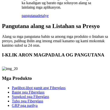
ka kasaligan ug barato nga solusyon alang sa
lainlaing mga aplikasyon.
pangutana
detalye
Pangutana alang sa Listahan sa Presyo
Alang sa mga pangutana bahin sa among mga produkto o listahan sa
presyo, palihug ibilin ang imong email kanamo ug kami mokontak
kanimo sulod sa 24 oras.
I-KLIK ARON MAGPADALA OG PANGUTANA
Mga Produkto
Paglibot-libot gamit ang Fiberglass
Banig nga Fiberglass
Sungkod nga Fiberglass
Tubo nga Fiberglass
GRP nga parilya