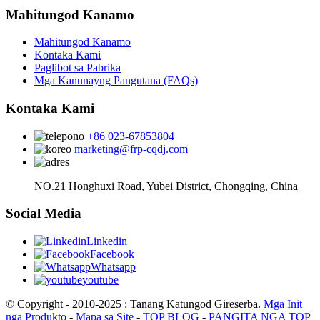
Mahitungod Kanamo
Mahitungod Kanamo
Kontaka Kami
Paglibot sa Pabrika
Mga Kanunayng Pangutana (FAQs)
Kontaka Kami
+86 023-67853804
marketing@frp-cqdj.com
NO.21 Honghuxi Road, Yubei District, Chongqing, China
Social Media
Linkedin
Facebook
Whatsapp
youtube
© Copyright - 2010-2025 : Tanang Katungod Gireserba.
Mga Init
nga Produkto
-
Mapa sa Site
-
TOP BLOG
-
PANGITA NGA TOP