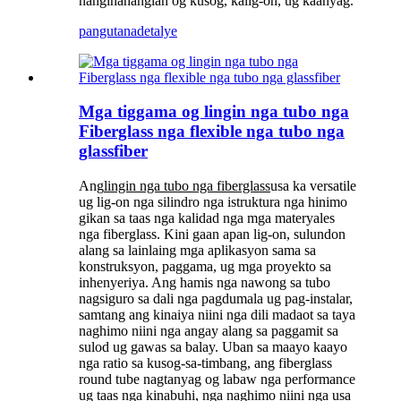
nanginahanglan og kusog, kalig-on, ug kaanyag.
pangutana
detalye
Mga tiggama og lingin nga tubo nga
Fiberglass nga flexible nga tubo nga
glassfiber
Ang
lingin nga tubo nga fiberglass
usa ka versatile
ug lig-on nga silindro nga istruktura nga hinimo
gikan sa taas nga kalidad nga mga materyales
nga fiberglass. Kini gaan apan lig-on, sulundon
alang sa lainlaing mga aplikasyon sama sa
konstruksyon, paggama, ug mga proyekto sa
inhenyeriya. Ang hamis nga nawong sa tubo
nagsiguro sa dali nga pagdumala ug pag-instalar,
samtang ang kinaiya niini nga dili madaot sa taya
naghimo niini nga angay alang sa paggamit sa
sulod ug gawas sa balay. Uban sa maayo kaayo
nga ratio sa kusog-sa-timbang, ang fiberglass
round tube nagtanyag og labaw nga performance
ug taas nga kinabuhi, nga naghimo niini nga usa