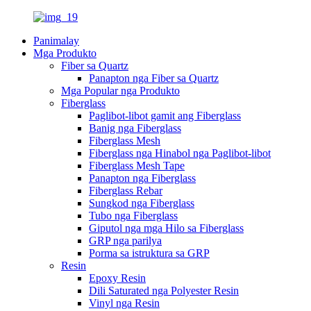
Panimalay
Mga Produkto
Fiber sa Quartz
Panapton nga Fiber sa Quartz
Mga Popular nga Produkto
Fiberglass
Paglibot-libot gamit ang Fiberglass
Banig nga Fiberglass
Fiberglass Mesh
Fiberglass nga Hinabol nga Paglibot-libot
Fiberglass Mesh Tape
Panapton nga Fiberglass
Fiberglass Rebar
Sungkod nga Fiberglass
Tubo nga Fiberglass
Giputol nga mga Hilo sa Fiberglass
GRP nga parilya
Porma sa istruktura sa GRP
Resin
Epoxy Resin
Dili Saturated nga Polyester Resin
Vinyl nga Resin