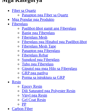
Fiber sa Quartz
Panapton nga Fiber sa Quartz
Mga Popular nga Produkto
Fiberglass
Paglibot-libot gamit ang Fiberglass
Banig nga Fiberglass
Fiberglass Mesh
Fiberglass nga Hinabol nga Paglibot-libot
Fiberglass Mesh Tape
Panapton nga Fiberglass
Fiberglass Rebar
Sungkod nga Fiberglass
Tubo nga Fiberglass
Giputol nga mga Hilo sa Fiberglass
GRP nga parilya
Porma sa istruktura sa GRP
Resin
Epoxy Resin
Dili Saturated nga Polyester Resin
Vinyl nga Resin
Gel Coat Resin
PP
Carbon Fiber