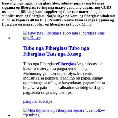
kaayong mga tiggama og glass fiber, adunay pipila lang ka mga
tiggama og fiberglass roving nga maayo gyud ang dagan, ang CQDJ
usa kanila. Dili lang kami supplier og fiber raw material, apan
supplier usab og fiberglass. Nagbaligya na kami og fiberglass wholesale
sulod sa kapin sa 40 ka tuig. Pamilyar kaayo kami sa mga tiggama og
fiberglass ug mga supplier og fiberglass sa tibuok China.
Tubo nga Fiberglass Tubo nga
Fiberglass Taas nga Kusog
Tubo nga Fiberglass:
Fiberglass
Ang tubo usa ka
klase sa materyal sa pagpaayo sa balay.
Mahimong gamiton sa petrolyo, kuryente,
industriya sa kemikal, paghimo og papel, suplay
ug drainage sa tubig sa kasyudaran, pagtambal sa
hugaw sa pabrika, desalination sa tubig sa dagat,
pagpadala sa gas, ug uban pa.
pangutana
detalye