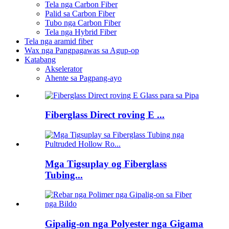
Tela nga Carbon Fiber
Palid sa Carbon Fiber
Tubo nga Carbon Fiber
Tela nga Hybrid Fiber
Tela nga aramid fiber
Wax nga Pangpagawas sa Agup-op
Katabang
Akselerator
Ahente sa Pagpang-ayo
Fiberglass Direct roving E ...
Mga Tigsuplay og Fiberglass
Tubing...
Gipalig-on nga Polyester nga Gigama