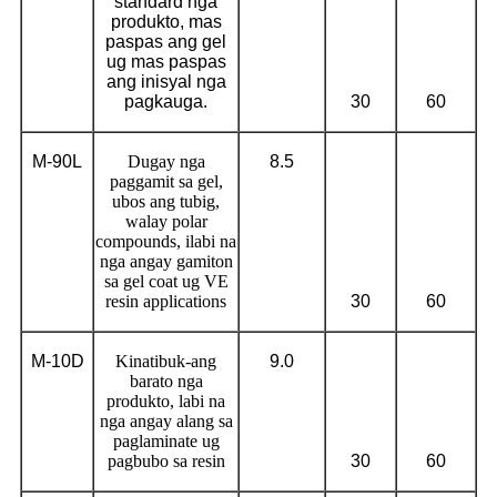
standard nga
produkto, mas
paspas ang gel
ug mas paspas
ang inisyal nga
pagkauga.
30
60
M-90L
Dugay nga
8.5
paggamit sa gel,
ubos ang tubig,
walay polar
compounds, ilabi na
nga angay gamiton
sa gel coat ug VE
resin applications
30
60
M-10
D
Kinatibuk-ang
9.0
barato nga
produkto, labi na
nga angay alang sa
paglaminate ug
pagbubo sa resin
30
60