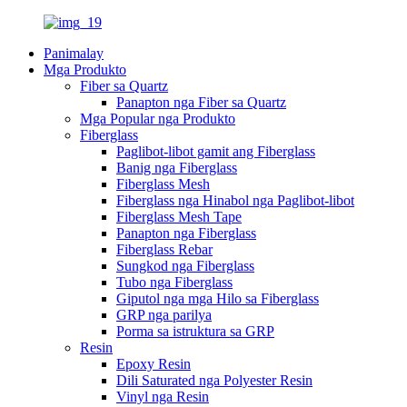
Panimalay
Mga Produkto
Fiber sa Quartz
Panapton nga Fiber sa Quartz
Mga Popular nga Produkto
Fiberglass
Paglibot-libot gamit ang Fiberglass
Banig nga Fiberglass
Fiberglass Mesh
Fiberglass nga Hinabol nga Paglibot-libot
Fiberglass Mesh Tape
Panapton nga Fiberglass
Fiberglass Rebar
Sungkod nga Fiberglass
Tubo nga Fiberglass
Giputol nga mga Hilo sa Fiberglass
GRP nga parilya
Porma sa istruktura sa GRP
Resin
Epoxy Resin
Dili Saturated nga Polyester Resin
Vinyl nga Resin