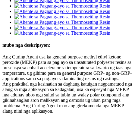
mubo nga deskripsyon:
Ang Curing Agent usa ka general purpose methyl ethyl ketone
peroxide (MEKP) para sa pag-ayo sa unsaturated polyester resins sa
presensya sa cobalt accelerator sa temperatura sa kwarto ug taas nga
temperatura, ug gihimo para sa general purpose GRP- ug non-GRP-
applications sama sa pag-ayo sa laminating resins ug castings.
Ang praktikal nga kasinatian sa daghang katuigan nagpamatuod nga
alang sa mga aplikasyon sa kadagatan, usa ka espesyal nga MEKP
nga adunay ubos nga sulud sa tubig ug walay polar compound ang
gikinahanglan aron malikayan ang osmosis ug uban pang mga
problema. Ang Curing Agent mao ang girekomenda nga MEKP
alang niini nga aplikasyon.