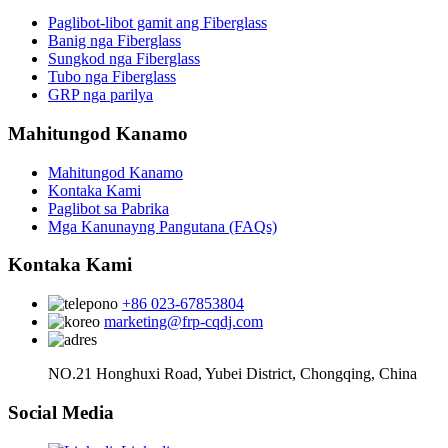
Paglibot-libot gamit ang Fiberglass
Banig nga Fiberglass
Sungkod nga Fiberglass
Tubo nga Fiberglass
GRP nga parilya
Mahitungod Kanamo
Mahitungod Kanamo
Kontaka Kami
Paglibot sa Pabrika
Mga Kanunayng Pangutana (FAQs)
Kontaka Kami
+86 023-67853804
marketing@frp-cqdj.com
NO.21 Honghuxi Road, Yubei District, Chongqing, China
Social Media