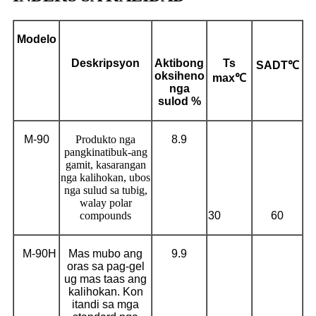
Modelo
Deskripsyon
Aktibong
Ts
SADT
℃
oksiheno
max
℃
nga
sulod %
M-90
Produkto nga
8.9
pangkinatibuk-ang
gamit, kasarangan
nga kalihokan, ubos
nga sulud sa tubig,
walay polar
compounds
30
60
M-90H
Mas mubo ang
9.9
oras sa pag-gel
ug mas taas ang
kalihokan. Kon
itandi sa mga