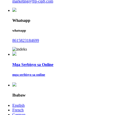
marketing@frp-cqdj.com
Whatsapp
whatsapp
8615823184699
Mga Serbisyo sa Online
mga serbisyo sa online
Ibabaw
English
French
German