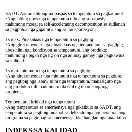
SADT: Awtomatikong mopaspas sa temperatura sa pagkadunot
•Ang labing ubos nga temperatura diin ang substansiya
mahimong moagi sa self-accelerating decomposition sa sudlanan
sa pagputos nga gigamit alang sa transportasyon.
Ts max: Pinakataas nga temperatura sa pagtipig
•Ang girekomendar nga pinakataas nga temperatura sa pagtipig,
ubos niini nga kondisyon sa temperatura, ang produkto
mahimong tipigan nga lig-on nga adunay gamay nga pagkawala
sa kalidad.
Ts min: minimum nga temperatura sa pagtipig
•Ang girekomendar nga minimum nga temperatura sa pagtipig,
ang pagtipig nga labaw niini nga temperatura, makasiguro nga
ang produkto dili madunot, mokristal ug uban pang mga
problema.
Temperatura: kritikal nga temperatura
•Ang temperatura sa emerhensya nga gikalkulo sa SADT, ang
temperatura sa pagtipig moabot sa delikado nga temperatura, ang
programa sa pagtubag sa emerhensya kinahanglan nga ma-aktibo
INDEKS SA KALIDAD