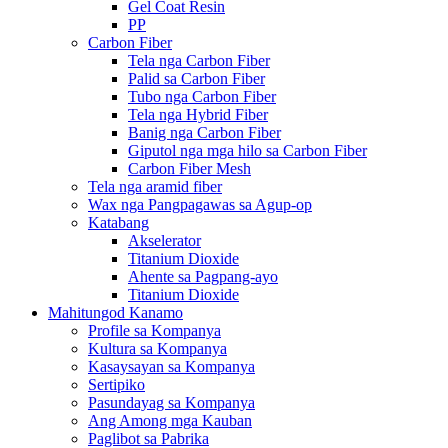
Gel Coat Resin
PP
Carbon Fiber
Tela nga Carbon Fiber
Palid sa Carbon Fiber
Tubo nga Carbon Fiber
Tela nga Hybrid Fiber
Banig nga Carbon Fiber
Giputol nga mga hilo sa Carbon Fiber
Carbon Fiber Mesh
Tela nga aramid fiber
Wax nga Pangpagawas sa Agup-op
Katabang
Akselerator
Titanium Dioxide
Ahente sa Pagpang-ayo
Titanium Dioxide
Mahitungod Kanamo
Profile sa Kompanya
Kultura sa Kompanya
Kasaysayan sa Kompanya
Sertipiko
Pasundayag sa Kompanya
Ang Among mga Kauban
Paglibot sa Pabrika