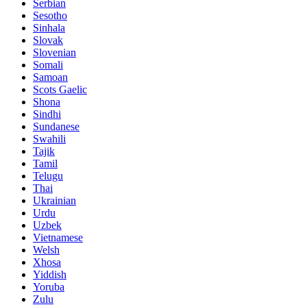
Serbian
Sesotho
Sinhala
Slovak
Slovenian
Somali
Samoan
Scots Gaelic
Shona
Sindhi
Sundanese
Swahili
Tajik
Tamil
Telugu
Thai
Ukrainian
Urdu
Uzbek
Vietnamese
Welsh
Xhosa
Yiddish
Yoruba
Zulu