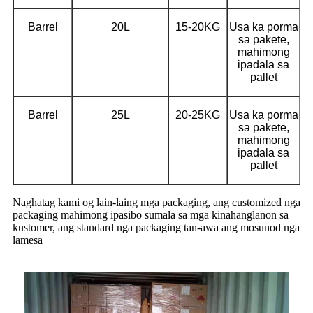
Barrel
20L
15-20KG
Usa ka porma
sa pakete,
mahimong
ipadala sa
pallet
Barrel
25L
20-25KG
Usa ka porma
sa pakete,
mahimong
ipadala sa
pallet
Naghatag kami og lain-laing mga packaging, ang customized nga
packaging mahimong ipasibo sumala sa mga kinahanglanon sa
kustomer, ang standard nga packaging tan-awa ang mosunod nga
lamesa