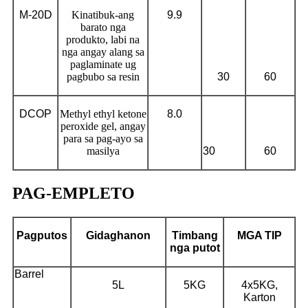
M-
2
0
D
Kinatibuk-ang
9.9
barato nga
produkto, labi na
nga angay alang sa
paglaminate ug
pagbubo sa resin
30
60
DCOP
Methyl ethyl ketone
8.0
peroxide gel, angay
para sa pag-ayo sa
masilya
30
60
PAG-EMPLETO
Pagputos
Gidaghanon
Timbang
MGA TIP
nga putot
Barrel
5L
5KG
4x5KG,
Karton