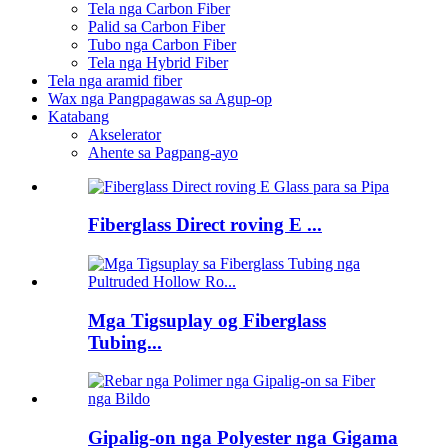
Tela nga Carbon Fiber
Palid sa Carbon Fiber
Tubo nga Carbon Fiber
Tela nga Hybrid Fiber
Tela nga aramid fiber
Wax nga Pangpagawas sa Agup-op
Katabang
Akselerator
Ahente sa Pagpang-ayo
Fiberglass Direct roving E ...
Mga Tigsuplay og Fiberglass
Tubing...
Gipalig-on nga Polyester nga Gigama