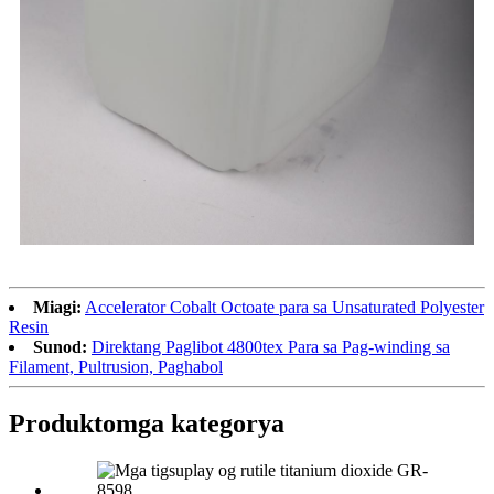
Miagi:
Accelerator Cobalt Octoate para sa Unsaturated Polyester
Resin
Sunod:
Direktang Paglibot 4800tex Para sa Pag-winding sa
Filament, Pultrusion, Paghabol
Produkto
mga kategorya