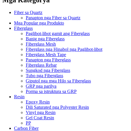
Fiber sa Quartz
Panapton nga Fiber sa Quartz
Mga Popular nga Produkto
Fiberglass
Paglibot-libot gamit ang Fiberglass
Banig nga Fiberglass
Fiberglass Mesh
Fiberglass nga Hinabol nga Paglibot-libot
Fiberglass Mesh Tape
Panapton nga Fiberglass
Fiberglass Rebar
Sungkod nga Fiberglass
Tubo nga Fiberglass
Giputol nga mga Hilo sa Fiberglass
GRP nga parilya
Porma sa istruktura sa GRP
Resin
Epoxy Resin
Dili Saturated nga Polyester Resin
Vinyl nga Resin
Gel Coat Resin
PP
Carbon Fiber