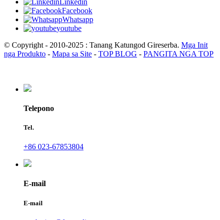
Linkedin
Facebook
Whatsapp
youtube
© Copyright - 2010-2025 : Tanang Katungod Gireserba.
Mga Init
nga Produkto
-
Mapa sa Site
-
TOP BLOG
-
PANGITA NGA TOP
Telepono
Tel.
+86 023-67853804
E-mail
E-mail