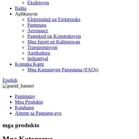
Eksibisyon
Balita
Aplikasyon
Elektrisidad ug Elektroniks
Pagtunaw
Aerospace
Pagtukod ug Konstruksyon
Mga Isport ug Kalingawan
Transportasyon
Agrikultura
Industriyal
Kontaka Kami
Mga Kanunayng Pangutana (FAQs)
English
Panimalay
Mga Produkto
Katabang
Ahente sa Pagpang-ayo
mga produkto
Mga Kategorya