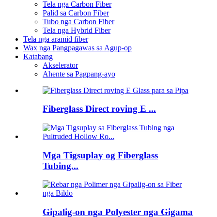
Tela nga Carbon Fiber
Palid sa Carbon Fiber
Tubo nga Carbon Fiber
Tela nga Hybrid Fiber
Tela nga aramid fiber
Wax nga Pangpagawas sa Agup-op
Katabang
Akselerator
Ahente sa Pagpang-ayo
Fiberglass Direct roving E ...
Mga Tigsuplay og Fiberglass
Tubing...
Gipalig-on nga Polyester nga Gigama