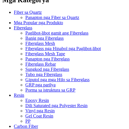
Fiber sa Quartz
Panapton nga Fiber sa Quartz
Mga Popular nga Produkto
Fiberglass
Paglibot-libot gamit ang Fiberglass
Banig nga Fiberglass
Fiberglass Mesh
Fiberglass nga Hinabol nga Paglibot-libot
Fiberglass Mesh Tape
Panapton nga Fiberglass
Fiberglass Rebar
Sungkod nga Fiberglass
Tubo nga Fiberglass
Giputol nga mga Hilo sa Fiberglass
GRP nga parilya
Porma sa istruktura sa GRP
Resin
Epoxy Resin
Dili Saturated nga Polyester Resin
Vinyl nga Resin
Gel Coat Resin
PP
Carbon Fiber