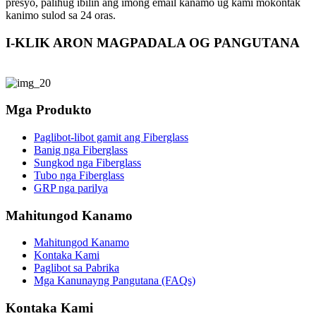
presyo, palihug ibilin ang imong email kanamo ug kami mokontak
kanimo sulod sa 24 oras.
I-KLIK ARON MAGPADALA OG PANGUTANA
Mga Produkto
Paglibot-libot gamit ang Fiberglass
Banig nga Fiberglass
Sungkod nga Fiberglass
Tubo nga Fiberglass
GRP nga parilya
Mahitungod Kanamo
Mahitungod Kanamo
Kontaka Kami
Paglibot sa Pabrika
Mga Kanunayng Pangutana (FAQs)
Kontaka Kami