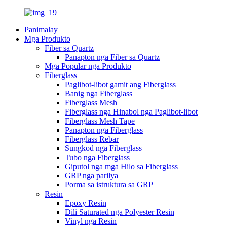
Panimalay
Mga Produkto
Fiber sa Quartz
Panapton nga Fiber sa Quartz
Mga Popular nga Produkto
Fiberglass
Paglibot-libot gamit ang Fiberglass
Banig nga Fiberglass
Fiberglass Mesh
Fiberglass nga Hinabol nga Paglibot-libot
Fiberglass Mesh Tape
Panapton nga Fiberglass
Fiberglass Rebar
Sungkod nga Fiberglass
Tubo nga Fiberglass
Giputol nga mga Hilo sa Fiberglass
GRP nga parilya
Porma sa istruktura sa GRP
Resin
Epoxy Resin
Dili Saturated nga Polyester Resin
Vinyl nga Resin