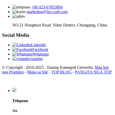
+86 023-67853804
marketing@frp-cqdj.com
NO.21 Honghuxi Road, Yubei District, Chongqing, China
Social Media
Linkedin
Facebook
Whatsapp
youtube
© Copyright - 2010-2025 : Tanang Katungod Gireserba.
Mga Init
nga Produkto
-
Mapa sa Site
-
TOP BLOG
-
PANGITA NGA TOP
Telepono
Tel.