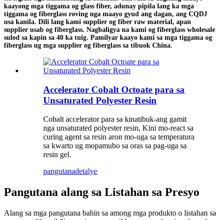
kaayong mga tiggama og glass fiber, adunay pipila lang ka mga
tiggama og fiberglass roving nga maayo gyud ang dagan, ang CQDJ
usa kanila. Dili lang kami supplier og fiber raw material, apan
supplier usab og fiberglass. Nagbaligya na kami og fiberglass wholesale
sulod sa kapin sa 40 ka tuig. Pamilyar kaayo kami sa mga tiggama og
fiberglass ug mga supplier og fiberglass sa tibuok China.
Accelerator Cobalt Octoate para sa
Unsaturated Polyester Resin
Cobalt accelerator para sa kinatibuk-ang gamit
nga unsaturated polyester resin, Kini mo-react sa
curing agent sa resin aron mo-uga sa temperatura
sa kwarto ug mopamubo sa oras sa pag-uga sa
resin gel.
pangutana
detalye
Pangutana alang sa Listahan sa Presyo
Alang sa mga pangutana bahin sa among mga produkto o listahan sa