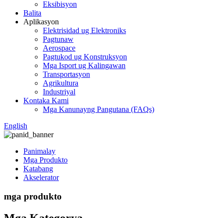
Eksibisyon
Balita
Aplikasyon
Elektrisidad ug Elektroniks
Pagtunaw
Aerospace
Pagtukod ug Konstruksyon
Mga Isport ug Kalingawan
Transportasyon
Agrikultura
Industriyal
Kontaka Kami
Mga Kanunayng Pangutana (FAQs)
English
Panimalay
Mga Produkto
Katabang
Akselerator
mga produkto
Mga Kategorya