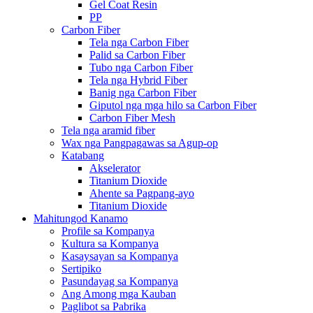
Gel Coat Resin
PP
Carbon Fiber
Tela nga Carbon Fiber
Palid sa Carbon Fiber
Tubo nga Carbon Fiber
Tela nga Hybrid Fiber
Banig nga Carbon Fiber
Giputol nga mga hilo sa Carbon Fiber
Carbon Fiber Mesh
Tela nga aramid fiber
Wax nga Pangpagawas sa Agup-op
Katabang
Akselerator
Titanium Dioxide
Ahente sa Pagpang-ayo
Titanium Dioxide
Mahitungod Kanamo
Profile sa Kompanya
Kultura sa Kompanya
Kasaysayan sa Kompanya
Sertipiko
Pasundayag sa Kompanya
Ang Among mga Kauban
Paglibot sa Pabrika