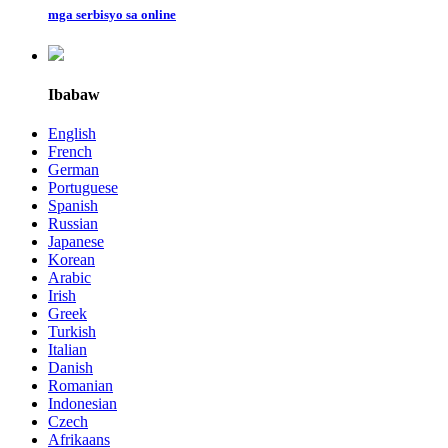
mga serbisyo sa online
Ibabaw
English
French
German
Portuguese
Spanish
Russian
Japanese
Korean
Arabic
Irish
Greek
Turkish
Italian
Danish
Romanian
Indonesian
Czech
Afrikaans