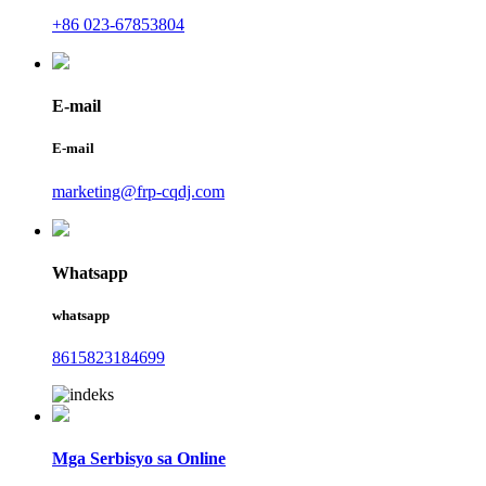
+86 023-67853804
E-mail
E-mail
marketing@frp-cqdj.com
Whatsapp
whatsapp
8615823184699
Mga Serbisyo sa Online