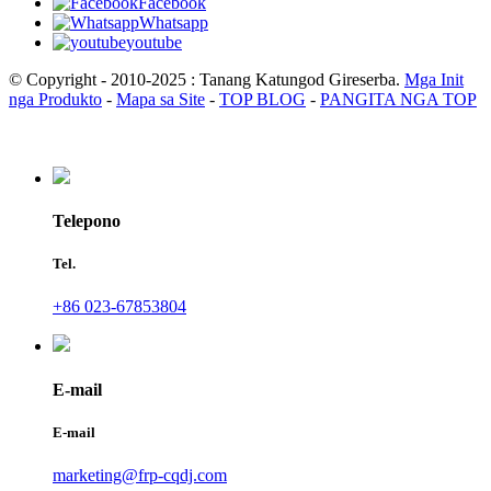
Facebook
Whatsapp
youtube
© Copyright - 2010-2025 : Tanang Katungod Gireserba.
Mga Init
nga Produkto
-
Mapa sa Site
-
TOP BLOG
-
PANGITA NGA TOP
Telepono
Tel.
+86 023-67853804
E-mail
E-mail
marketing@frp-cqdj.com