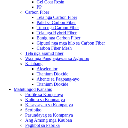
Gel Coat Resin
PP
Carbon Fiber
Tela nga Carbon Fiber
Palid sa Carbon Fiber
Tubo nga Carbon Fiber
Tela nga Hybrid Fiber
Banig nga Carbon Fiber
Giputol nga mga hilo sa Carbon Fiber
Carbon Fiber Mesh
Tela nga aramid fiber
Wax nga Pangpagawas sa Agup-op
Katabang
Akselerator
Titanium Dioxide
Ahente sa Pagpang-ayo
Titanium Dioxide
Mahitungod Kanamo
Profile sa Kompanya
Kultura sa Kompanya
Kasaysayan sa Kompanya
Sertipiko
Pasundayag sa Kompanya
Ang Among mga Kauban
Paglibot sa Pabrika