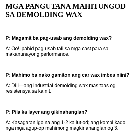
MGA PANGUTANA MAHITUNGOD
SA DEMOLDING WAX
P: Magamit ba pag-usab ang demolding wax?
A: Oo! Ipahid pag-usab tali sa mga cast para sa
makanunayong performance.
P: Mahimo ba nako gamiton ang car wax imbes niini?
A: Dili—ang industrial demolding wax mas taas og
resistensya sa kainit.
P: Pila ka layer ang gikinahanglan?
A: Kasagaran igo na ang 1-2 ka lut-od; ang komplikado
nga mga agup-op mahimong magkinahanglan og 3.