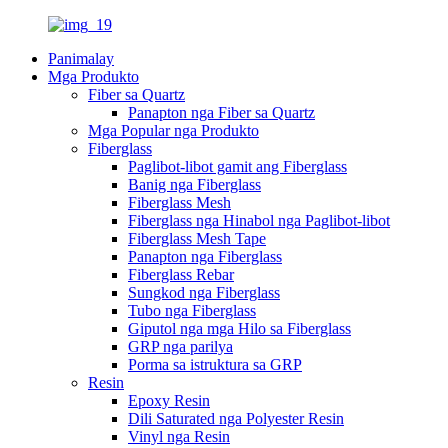
Panimalay
Mga Produkto
Fiber sa Quartz
Panapton nga Fiber sa Quartz
Mga Popular nga Produkto
Fiberglass
Paglibot-libot gamit ang Fiberglass
Banig nga Fiberglass
Fiberglass Mesh
Fiberglass nga Hinabol nga Paglibot-libot
Fiberglass Mesh Tape
Panapton nga Fiberglass
Fiberglass Rebar
Sungkod nga Fiberglass
Tubo nga Fiberglass
Giputol nga mga Hilo sa Fiberglass
GRP nga parilya
Porma sa istruktura sa GRP
Resin
Epoxy Resin
Dili Saturated nga Polyester Resin
Vinyl nga Resin