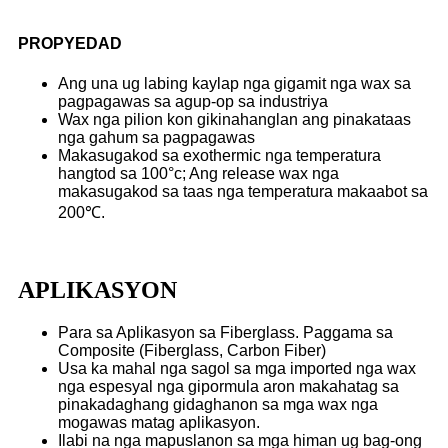
PROPYEDAD
Ang una ug labing kaylap nga gigamit nga wax sa
pagpagawas sa agup-op sa industriya
Wax nga pilion kon gikinahanglan ang pinakataas
nga gahum sa pagpagawas
Makasugakod sa exothermic nga temperatura
hangtod sa 100°c; Ang release wax nga
makasugakod sa taas nga temperatura makaabot sa
200℃.
APLIKASYON
Para sa Aplikasyon sa Fiberglass. Paggama sa
Composite (Fiberglass, Carbon Fiber)
Usa ka mahal nga sagol sa mga imported nga wax
nga espesyal nga gipormula aron makahatag sa
pinakadaghang gidaghanon sa mga wax nga
mogawas matag aplikasyon.
Ilabi na nga mapuslanon sa mga himan ug bag-ong