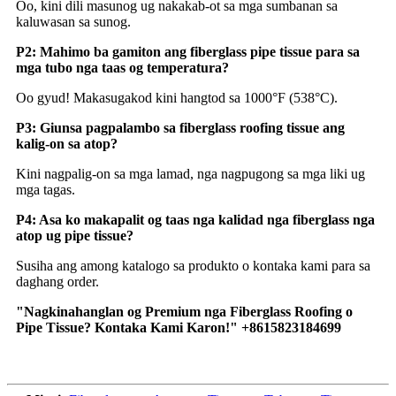
Oo, kini dili masunog ug nakakab-ot sa mga sumbanan sa
kaluwasan sa sunog.
P2: Mahimo ba gamiton ang fiberglass pipe tissue para sa
mga tubo nga taas og temperatura?
Oo gyud! Makasugakod kini hangtod sa 1000°F (538°C).
P3: Giunsa pagpalambo sa fiberglass roofing tissue ang
kalig-on sa atop?
Kini nagpalig-on sa mga lamad, nga nagpugong sa mga liki ug
mga tagas.
P4: Asa ko makapalit og taas nga kalidad nga fiberglass nga
atop ug pipe tissue?
Susiha ang among katalogo sa produkto o kontaka kami para sa
daghang order.
"Nagkinahanglan og Premium nga Fiberglass Roofing o
Pipe Tissue? Kontaka Kami Karon!" +8615823184699