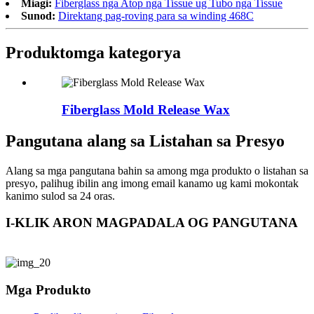
Miagi:
Fiberglass nga Atop nga Tissue ug Tubo nga Tissue
Sunod:
Direktang pag-roving para sa winding 468C
Produkto
mga kategorya
Fiberglass Mold Release Wax
Pangutana alang sa Listahan sa Presyo
Alang sa mga pangutana bahin sa among mga produkto o listahan sa
presyo, palihug ibilin ang imong email kanamo ug kami mokontak
kanimo sulod sa 24 oras.
I-KLIK ARON MAGPADALA OG PANGUTANA
Mga Produkto