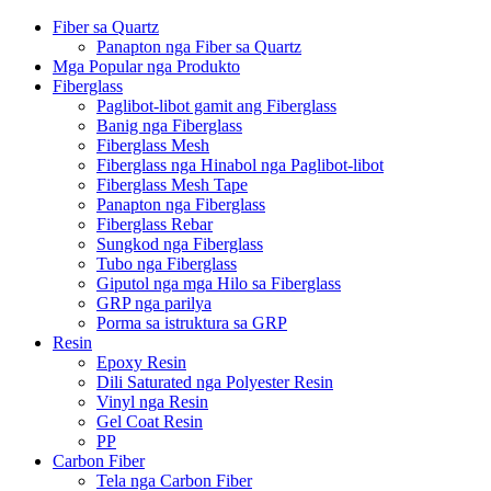
Fiber sa Quartz
Panapton nga Fiber sa Quartz
Mga Popular nga Produkto
Fiberglass
Paglibot-libot gamit ang Fiberglass
Banig nga Fiberglass
Fiberglass Mesh
Fiberglass nga Hinabol nga Paglibot-libot
Fiberglass Mesh Tape
Panapton nga Fiberglass
Fiberglass Rebar
Sungkod nga Fiberglass
Tubo nga Fiberglass
Giputol nga mga Hilo sa Fiberglass
GRP nga parilya
Porma sa istruktura sa GRP
Resin
Epoxy Resin
Dili Saturated nga Polyester Resin
Vinyl nga Resin
Gel Coat Resin
PP
Carbon Fiber
Tela nga Carbon Fiber