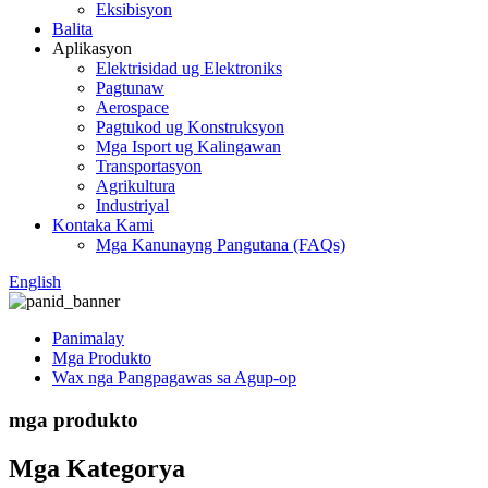
Eksibisyon
Balita
Aplikasyon
Elektrisidad ug Elektroniks
Pagtunaw
Aerospace
Pagtukod ug Konstruksyon
Mga Isport ug Kalingawan
Transportasyon
Agrikultura
Industriyal
Kontaka Kami
Mga Kanunayng Pangutana (FAQs)
English
Panimalay
Mga Produkto
Wax nga Pangpagawas sa Agup-op
mga produkto
Mga Kategorya