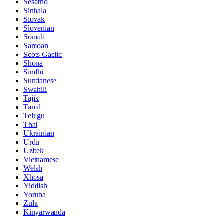
Sesotho
Sinhala
Slovak
Slovenian
Somali
Samoan
Scots Gaelic
Shona
Sindhi
Sundanese
Swahili
Tajik
Tamil
Telugu
Thai
Ukrainian
Urdu
Uzbek
Vietnamese
Welsh
Xhosa
Yiddish
Yoruba
Zulu
Kinyarwanda