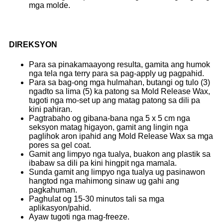
mga molde.
DIREKSYON
Para sa pinakamaayong resulta, gamita ang humok
nga tela nga terry para sa pag-apply ug pagpahid.
Para sa bag-ong mga hulmahan, butangi og tulo (3)
ngadto sa lima (5) ka patong sa Mold Release Wax,
tugoti nga mo-set up ang matag patong sa dili pa
kini pahiran.
Pagtrabaho og gibana-bana nga 5 x 5 cm nga
seksyon matag higayon, gamit ang lingin nga
paglihok aron ipahid ang Mold Release Wax sa mga
pores sa gel coat.
Gamit ang limpyo nga tualya, buakon ang plastik sa
ibabaw sa dili pa kini hingpit nga mamala.
Sunda gamit ang limpyo nga tualya ug pasinawon
hangtod nga mahimong sinaw ug gahi ang
pagkahuman.
Paghulat og 15-30 minutos tali sa mga
aplikasyon/pahid.
Ayaw tugoti nga mag-freeze.