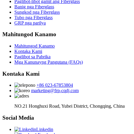
Paglibot-libot gamit ang Fiberglass
Banig nga Fiberglass
Sungkod nga Fiberglass
Tubo nga Fiberglass
GRP nga parilya
Mahitungod Kanamo
Mahitungod Kanamo
Kontaka Kami
Paglibot sa Pabrika
Mga Kanunayng Pangutana (FAQs)
Kontaka Kami
+86 023-67853804
marketing@frp-cqdj.com
NO.21 Honghuxi Road, Yubei District, Chongqing, China
Social Media
Linkedin